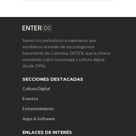
Somos los periodistas e ingenieros que
escribimos el medio de tecnología más
importante de Colombia, ENTER, que le ofrece
contenido sobre tecnología y cultura digital
desde 1996.
SECCIONES DESTACADAS
Cultura Digital
Eventos
Entretenimiento
Apps & Software
ENLACES DE INTERÉS