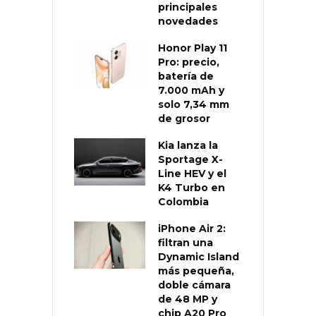
principales
novedades
Honor Play 11
Pro: precio,
batería de
7.000 mAh y
solo 7,34 mm
de grosor
Kia lanza la
Sportage X-
Line HEV y el
K4 Turbo en
Colombia
iPhone Air 2:
filtran una
Dynamic Island
más pequeña,
doble cámara
de 48 MP y
chip A20 Pro