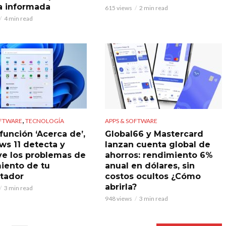
 informada
615 views
2 min read
4 min read
,
OFTWARE
TECNOLOGÍA
APPS & SOFTWARE
función ‘Acerca de’,
Global66 y Mastercard
s 11 detecta y
lanzan cuenta global de
ve los problemas de
ahorros: rendimiento 6%
iento de tu
anual en dólares, sin
tador
costos ocultos ¿Cómo
abrirla?
3 min read
948 views
3 min read