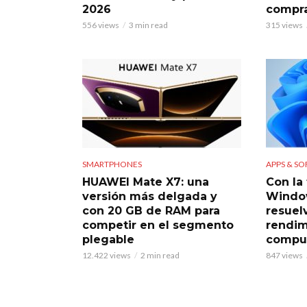
2026
compra
556 views
3 min read
315 views
SMARTPHONES
APPS & S
HUAWEI Mate X7: una
Con la 
versión más delgada y
Window
con 20 GB de RAM para
resuel
competir en el segmento
rendim
plegable
compu
12.422 views
2 min read
847 views