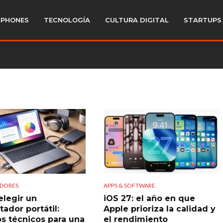
PHONES
TECNOLOGÍA
CULTURA DIGITAL
STARTUPS
DORES
APPS & SOFTWARE
legir un
iOS 27: el año en que
ador portátil:
Apple prioriza la calidad y
os técnicos para una
el rendimiento