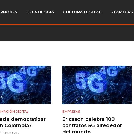
PHONES
TECNOLOGÍA
CULTURA DIGITAL
STARTUPS
MACIÓN DIGITAL
EMPRESAS
ede democratizar
Ericsson celebra 100
en Colombia?
contratos 5G alrededor
del mundo
4 min read