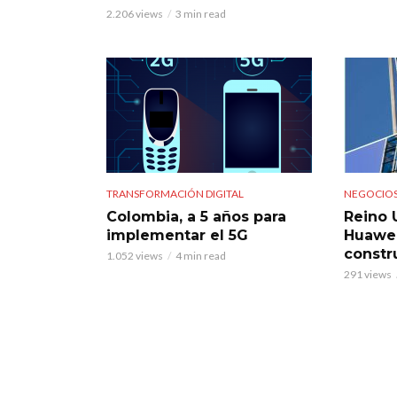
2.206 views
3 min read
TRANSFORMACIÓN DIGITAL
NEGOCIO
Colombia, a 5 años para
Reino 
implementar el 5G
Huawei
constr
1.052 views
4 min read
291 views