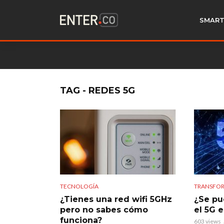
SMART
TAG - REDES 5G
TECNOLOGÍA
TRANSFOR
¿Tienes una red wifi 5GHz
¿Se pu
pero no sabes cómo
el 5G 
funciona?
603 views