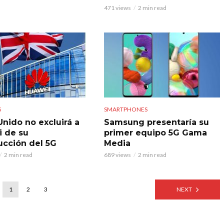
471 views
2 min read
S
SMARTPHONES
Unido no excluirá a
Samsung presentaría su
 de su
primer equipo 5G Gama
ucción del 5G
Media
2 min read
689 views
2 min read
1
2
3
NEXT