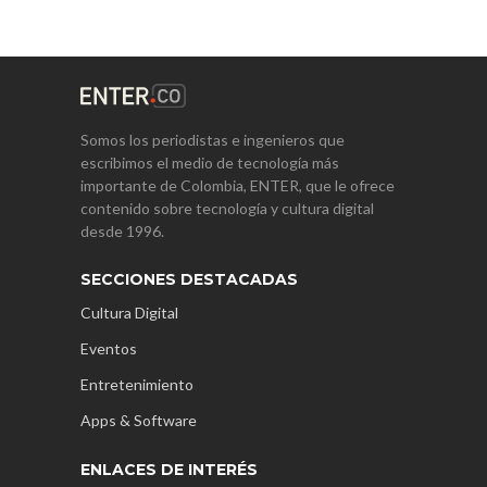
Somos los periodistas e ingenieros que
escribimos el medio de tecnología más
importante de Colombia, ENTER, que le ofrece
contenido sobre tecnología y cultura digital
desde 1996.
SECCIONES DESTACADAS
Cultura Digital
Eventos
Entretenimiento
Apps & Software
ENLACES DE INTERÉS