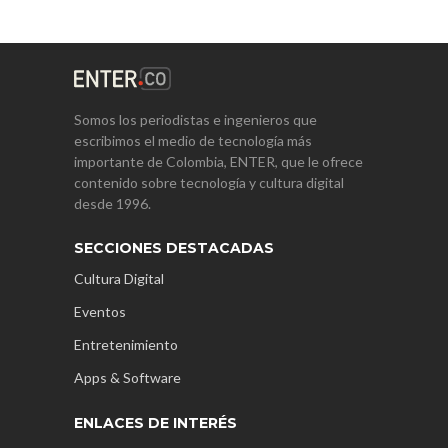
Somos los periodistas e ingenieros que
escribimos el medio de tecnología más
importante de Colombia, ENTER, que le ofrece
contenido sobre tecnología y cultura digital
desde 1996.
SECCIONES DESTACADAS
Cultura Digital
Eventos
Entretenimiento
Apps & Software
ENLACES DE INTERÉS