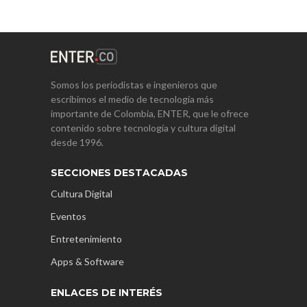
Somos los periodistas e ingenieros que
escribimos el medio de tecnología más
importante de Colombia, ENTER, que le ofrece
contenido sobre tecnología y cultura digital
desde 1996.
SECCIONES DESTACADAS
Cultura Digital
Eventos
Entretenimiento
Apps & Software
ENLACES DE INTERÉS