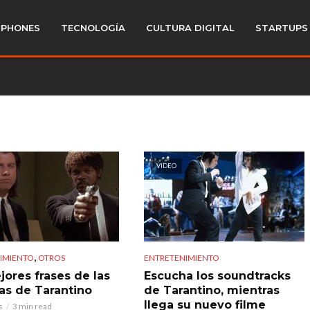
PHONES
TECNOLOGÍA
CULTURA DIGITAL
STARTUPS
VIDEO
,
IMIENTO
OTROS
ENTRETENIMIENTO
jores frases de las
Escucha los soundtracks
las de Tarantino
de Tarantino, mientras
llega su nuevo filme
s
3 min read