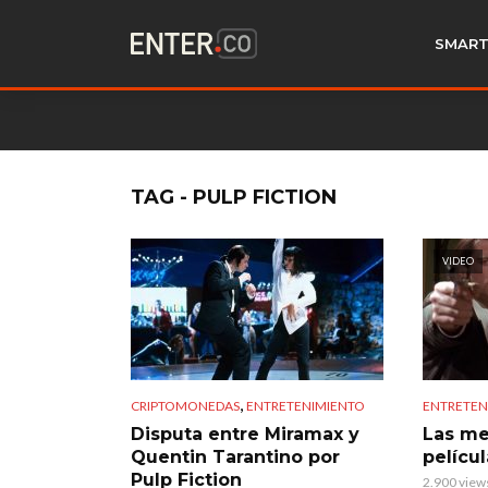
SMART
TAG - PULP FICTION
VIDEO
,
CRIPTOMONEDAS
ENTRETENIMIENTO
ENTRETEN
Disputa entre Miramax y
Las me
Quentin Tarantino por
pelícu
Pulp Fiction
2.900 view