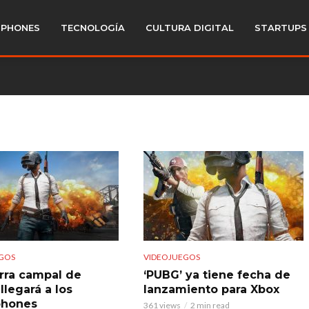
PHONES
TECNOLOGÍA
CULTURA DIGITAL
STARTUPS
GOS
VIDEOJUEGOS
rra campal de
‘PUBG’ ya tiene fecha de
llegará a los
lanzamiento para Xbox
phones
361 views
2 min read