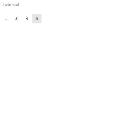
2 min read
…
3
4
5