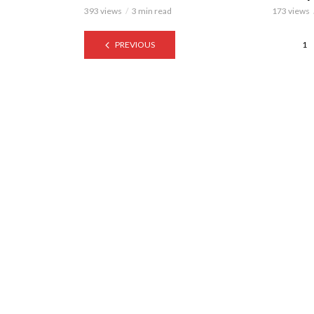
393 views
3 min read
173 views
PREVIOUS
1