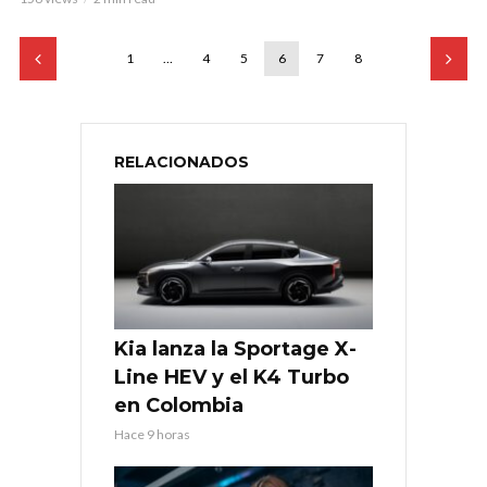
1
…
4
5
6
7
8
RELACIONADOS
Kia lanza la Sportage X-
Line HEV y el K4 Turbo
en Colombia
Hace 9 horas