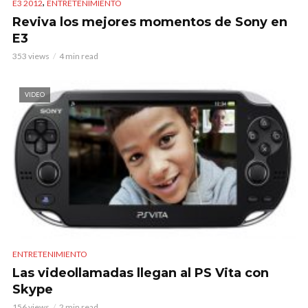
,
E3 2012
ENTRETENIMIENTO
Reviva los mejores momentos de Sony en
E3
353 views
4 min read
VIDEO
ENTRETENIMIENTO
Las videollamadas llegan al PS Vita con
Skype
156 views
2 min read