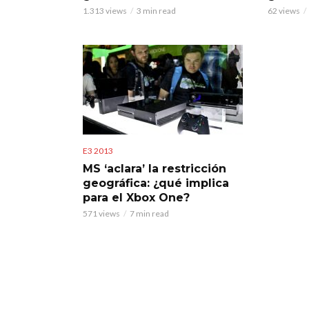
1.313 views
3 min read
62 views
E3 2013
MS ‘aclara’ la restricción
geográfica: ¿qué implica
para el Xbox One?
571 views
7 min read