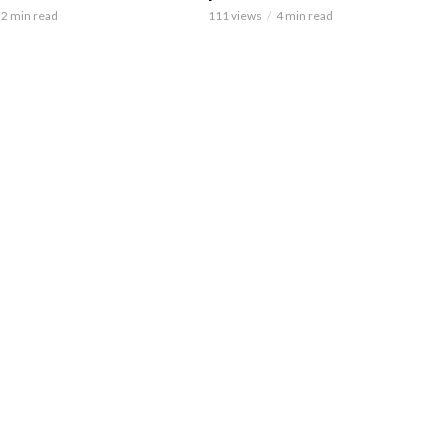
2 min read
111 views
4 min read