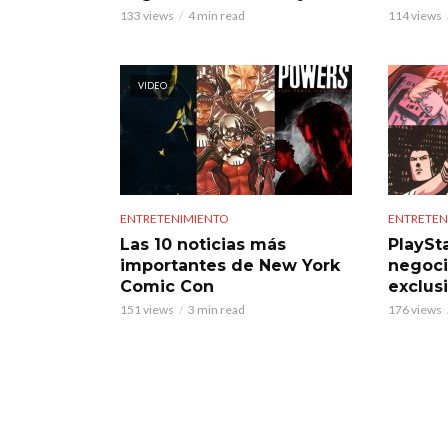
133 views
4 min read
114 views
VIDEO
ENTRETENIMIENTO
ENTRETEN
Las 10 noticias más
PlaySta
importantes de New York
negoci
Comic Con
exclus
151 views
3 min read
176 views