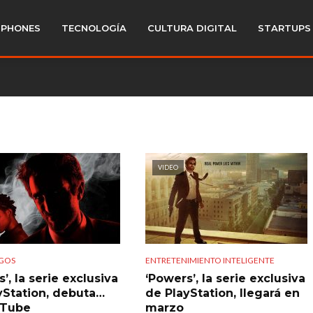
PHONES
TECNOLOGÍA
CULTURA DIGITAL
STARTUPS
VIDEO
GOS
ENTRETENIMIENTO INTELIGENTE
’, la serie exclusiva
‘Powers’, la serie exclusiva
yStation, debuta…
de PlayStation, llegará en
uTube
marzo