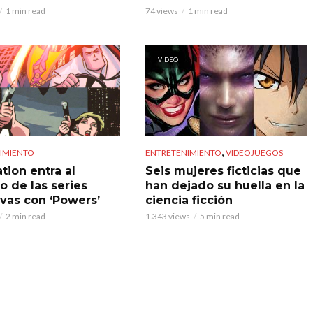
1 min read
74 views
1 min read
VIDEO
,
IMIENTO
ENTRETENIMIENTO
VIDEOJUEGOS
tion entra al
Seis mujeres ficticias que
o de las series
han dejado su huella en la
ivas con ‘Powers’
ciencia ficción
2 min read
1.343 views
5 min read