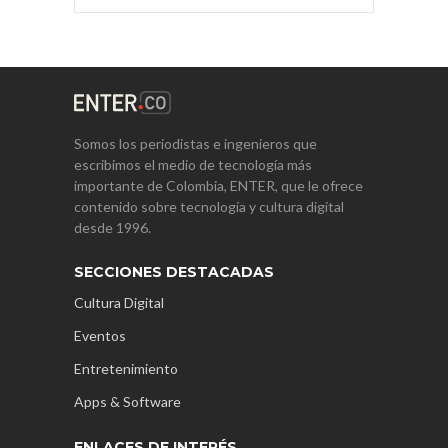
Somos los periodistas e ingenieros que
escribimos el medio de tecnología más
importante de Colombia, ENTER, que le ofrece
contenido sobre tecnología y cultura digital
desde 1996.
SECCIONES DESTACADAS
Cultura Digital
Eventos
Entretenimiento
Apps & Software
ENLACES DE INTERÉS