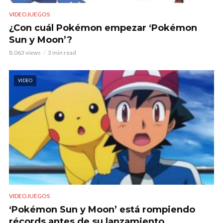
VIDEOJUEGOS
¿Con cuál Pokémon empezar ‘Pokémon
Sun y Moon’?
8.063 views
3 min read
VIDEO
VIDEOJUEGOS
‘Pokémon Sun y Moon’ está rompiendo
récords antes de su lanzamiento