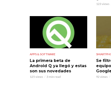
123 views
APPS & SOFTWARE
SMARTPH
La primera beta de
Se filt
Android Q ya llegó y estas
equip
son sus novedades
Google 
125 views
3 min read
92 views