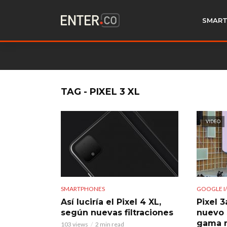
SMART
TAG - PIXEL 3 XL
VIDEO
SMARTPHONES
GOOGLE I/
Así luciría el Pixel 4 XL,
Pixel 
según nuevas filtraciones
nuevo
gama 
103 views
2 min read