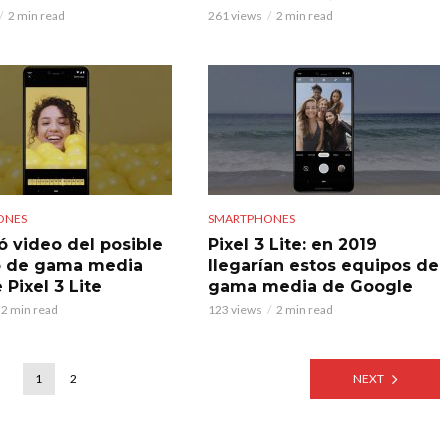
2 min read
261 views
2 min read
ONES
SMARTPHONES
ró video del posible
Pixel 3 Lite: en 2019
o de gama media
llegarían estos equipos de
Pixel 3 Lite
gama media de Google
2 min read
123 views
2 min read
1
2
NEXT