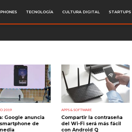
PHONES
TECNOLOGÍA
CULTURA DIGITAL
STARTUPS
O 2019
APPS & SOFTWARE
3a: Google anuncia
Compartir la contraseña
 smartphone de
del Wi-Fi será más fácil
media
con Android Q