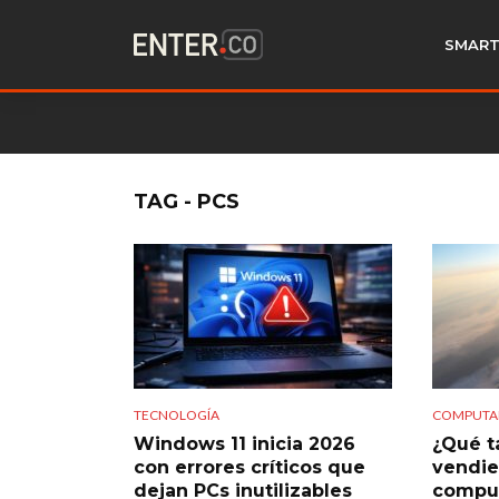
SMART
TAG - PCS
TECNOLOGÍA
COMPUTA
Windows 11 inicia 2026
¿Qué t
con errores críticos que
vendie
dejan PCs inutilizables
comput