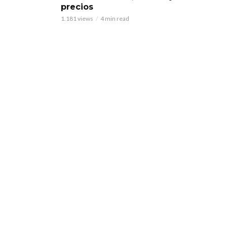
precios
1.181 views
4 min read