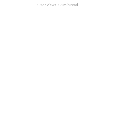
1.977 views
3 min read