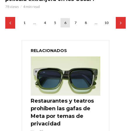
78 views
4 min read
1
…
4
5
6
7
8
…
10
RELACIONADOS
Restaurantes y teatros
prohíben las gafas de
Meta por temas de
privacidad