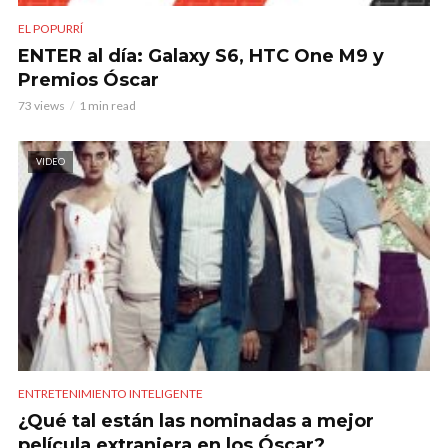
EL POPURRÍ
ENTER al día: Galaxy S6, HTC One M9 y
Premios Óscar
73 views
1 min read
VIDEO
ENTRETENIMIENTO INTELIGENTE
¿Qué tal están las nominadas a mejor
película extranjera en los Óscar?