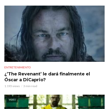
ENTRETENIMIENTO
¿’The Revenant’ le dará finalmente el
Óscar a DiCaprio?
1.193 views
3 min read
VIDEO