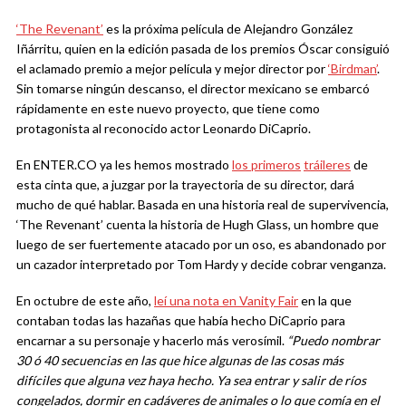
‘The Revenant’
es la próxima película de Alejandro González
Iñárritu, quien en la edición pasada de los premios Óscar consiguió
el aclamado premio a mejor película y mejor director por
‘Birdman’
.
Sin tomarse ningún descanso, el director mexicano se embarcó
rápidamente en este nuevo proyecto, que tiene como
protagonista al reconocido actor Leonardo DiCaprio.
En ENTER.CO ya les hemos mostrado
los primeros
tráileres
de
esta cinta que, a juzgar por la trayectoria de su director, dará
mucho de qué hablar. Basada en una historia real de supervivencia,
‘The Revenant’ cuenta la historia de Hugh Glass, un hombre que
luego de ser fuertemente atacado por un oso, es abandonado por
un cazador interpretado por Tom Hardy y decide cobrar venganza.
En octubre de este año,
leí una nota en Vanity Fair
en la que
contaban todas las hazañas que había hecho DiCaprio para
encarnar a su personaje y hacerlo más verosímil.
“Puedo nombrar
30 ó 40 secuencias en las que hice algunas de las cosas más
difíciles que alguna vez haya hecho. Ya sea entrar y salir de ríos
congelados, dormir en cadáveres de animales o lo que comía en el