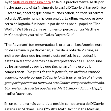
Ayer,
Vulture publicó una nota
en la que prácticamente se da por
hecho que esta cinta finalmente le dará a DiCaprio el tan polémico
Óscar a mejor actor, que como muchos saben, en toda su carrera
actoral, DiCaprio nunca ha conseguido. La última vez que estuvo
cerca de lograrlo, fue hace un par de años por su papel en ‘The
Wolf of Wall Street’. En ese momento, perdió contra Matthew
McConaughey y su rol en ‘Dallas Buyers Club’.
‘The Revenant’ fue presentada a la prensa en Los Ángeles este
fin de semana. Kyle Buchanan, autor de la nota de Vulture, se
inclina por decir que finalmente esta película le concederá la
estatuilla al actor. Además de la interpretación de DiCaprio, uno
de los argumentos por los que Buchanan afirma eso es la
competencia:
“Después de ver la película, me inclino a estar de
acuerdo, no solo porque DiCaprio lo da todo en este rol, sino en
gran parte porque no tiene una arrolladora competencia este año.
Los rivales más fuertes pueden ser Matt Damon y Johnny Depp”
,
explica Buchanan.
En un panorama más general, la posible competencia de DiCaprio
estaría así: Michael Caine (‘Youth’), Matt Damon (‘The Martian’),