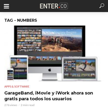
TAG - NUMBERS
APPS & SOFTWARE
GarageBand, iMovie y iWork ahora son
gratis para todos los usuarios
276 views
2 min read