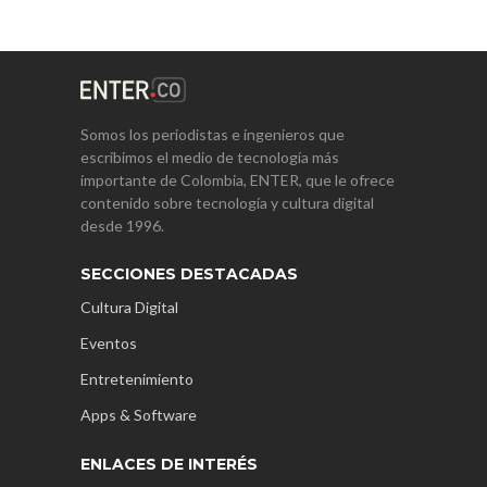
Somos los periodistas e ingenieros que
escribimos el medio de tecnología más
importante de Colombia, ENTER, que le ofrece
contenido sobre tecnología y cultura digital
desde 1996.
SECCIONES DESTACADAS
Cultura Digital
Eventos
Entretenimiento
Apps & Software
ENLACES DE INTERÉS