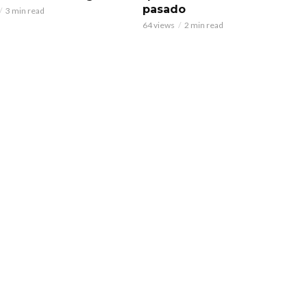
pasado
3 min read
64 views
2 min read