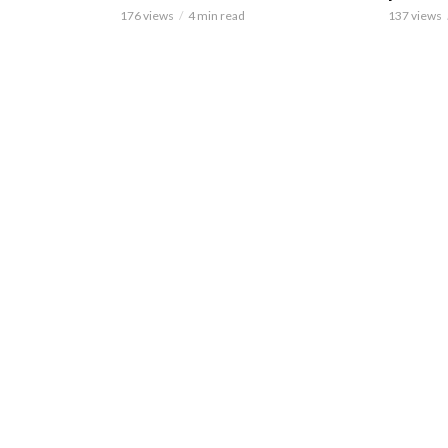
176 views
4 min read
137 views