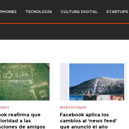
PHONES
TECNOLOGÍA
CULTURA DIGITAL
STARTUPS
IALES
REDES SOCIALES
ok reafirma que
Facebook aplica los
ioridad a las
cambios al ‘news feed’
aciones de amigos
que anunció el año