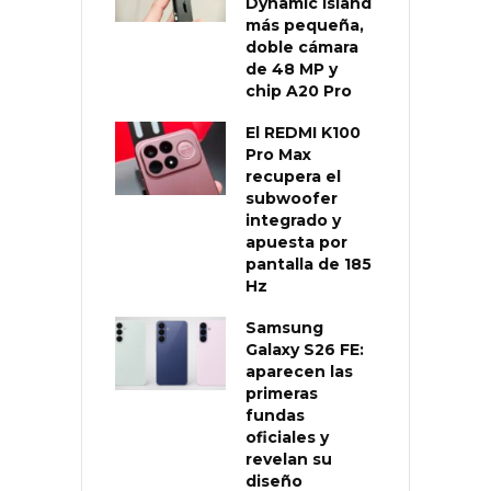
Dynamic Island
más pequeña,
doble cámara
de 48 MP y
chip A20 Pro
El REDMI K100
Pro Max
recupera el
subwoofer
integrado y
apuesta por
pantalla de 185
Hz
Samsung
Galaxy S26 FE:
aparecen las
primeras
fundas
oficiales y
revelan su
diseño