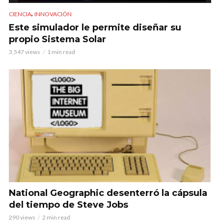
,
CIENCIA
INNOVACIÓN
Este simulador le permite diseñar su
propio Sistema Solar
3.547 views
1 min read
National Geographic desenterró la cápsula
del tiempo de Steve Jobs
290 views
2 min read