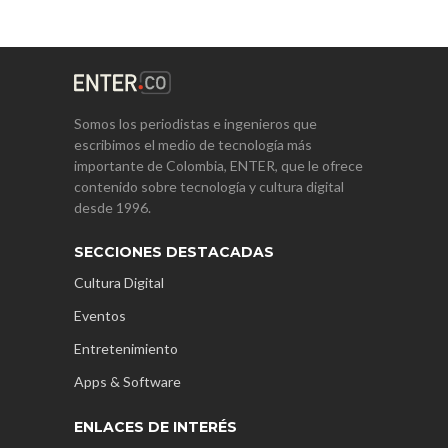
Somos los periodistas e ingenieros que
escribimos el medio de tecnología más
importante de Colombia, ENTER, que le ofrece
contenido sobre tecnología y cultura digital
desde 1996.
SECCIONES DESTACADAS
Cultura Digital
Eventos
Entretenimiento
Apps & Software
ENLACES DE INTERÉS