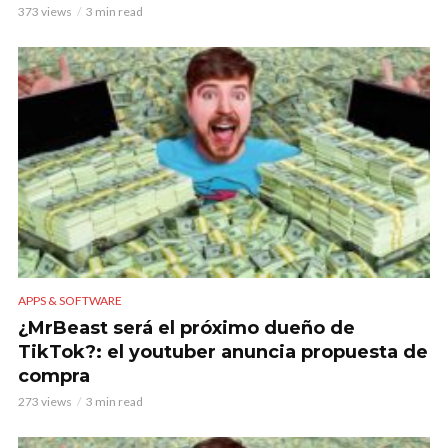
373 views
3 min read
APPS & SOFTWARE
¿MrBeast será el próximo dueño de
TikTok?: el youtuber anuncia propuesta de
compra
273 views
3 min read