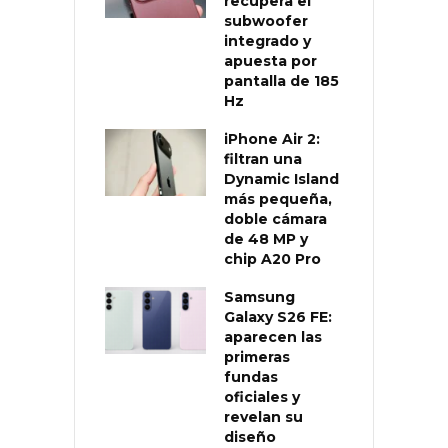
recupera el
subwoofer
integrado y
apuesta por
pantalla de 185
Hz
iPhone Air 2:
filtran una
Dynamic Island
más pequeña,
doble cámara
de 48 MP y
chip A20 Pro
Samsung
Galaxy S26 FE:
aparecen las
primeras
fundas
oficiales y
revelan su
diseño