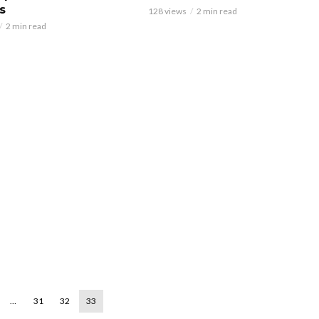
s
128 views
2 min read
2 min read
…
31
32
33