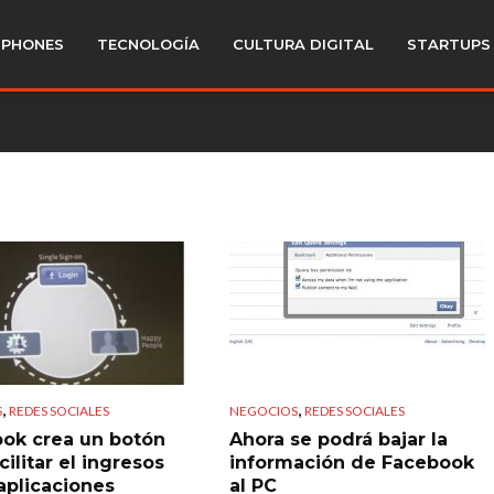
PHONES
TECNOLOGÍA
CULTURA DIGITAL
STARTUPS
,
,
S
REDES SOCIALES
NEGOCIOS
REDES SOCIALES
ok crea un botón
Ahora se podrá bajar la
cilitar el ingresos
información de Facebook
 aplicaciones
al PC