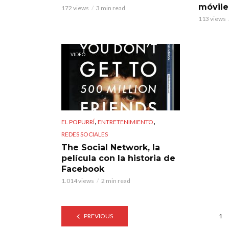
móvile
172 views
3 min read
113 views
VIDEO
,
,
EL POPURRÍ
ENTRETENIMIENTO
REDES SOCIALES
The Social Network, la
película con la historia de
Facebook
1.014 views
2 min read
PREVIOUS
1