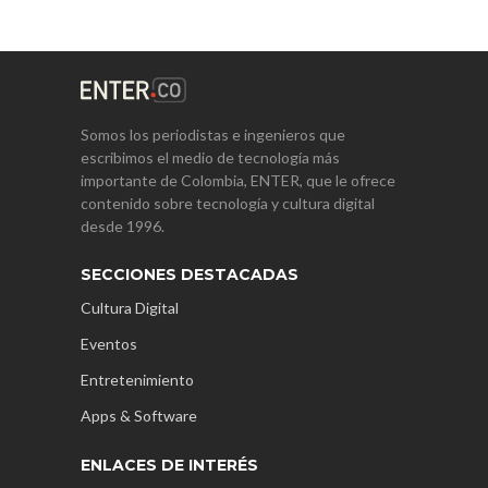
Somos los periodistas e ingenieros que
escribimos el medio de tecnología más
importante de Colombia, ENTER, que le ofrece
contenido sobre tecnología y cultura digital
desde 1996.
SECCIONES DESTACADAS
Cultura Digital
Eventos
Entretenimiento
Apps & Software
ENLACES DE INTERÉS