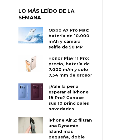
LO MÁS LEÍDO DE LA
SEMANA
Oppo A7 Pro Max:
batería de 10.000
mAh y cámara
selfie de 50 MP
Honor Play 11 Pro:
precio, batería de
7.000 mAh y solo
7,34 mm de grosor
¿Vale la pena
esperar el iPhone
18 Pro? Conoce
sus 10 principales
novedades
iPhone Air 2: filtran
una Dynamic
Island más
pequeña, doble