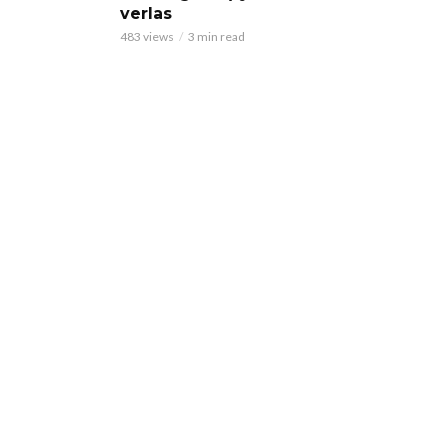
verlas
483 views
3 min read