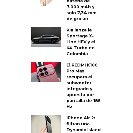
batería de
7.000 mAh y
solo 7,34 mm
de grosor
Kia lanza la
Sportage X-
Line HEV y el
K4 Turbo en
Colombia
El REDMI K100
Pro Max
recupera el
subwoofer
integrado y
apuesta por
pantalla de 185
Hz
iPhone Air 2:
filtran una
Dynamic Island