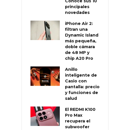
Conoce sus 10
principales
novedades
iPhone Air 2:
filtran una
Dynamic Island
más pequeña,
doble cámara
de 48 MP y
chip A20 Pro
Anillo
inteligente de
Casio con
pantalla: precio
y funciones de
salud
El REDMI K100
Pro Max
recupera el
subwoofer