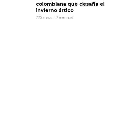
colombiana que desafía el
invierno ártico
775 views
7 min read