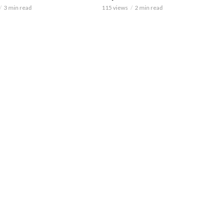
3 min read
115 views
2 min read