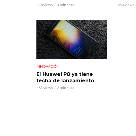
134 views
1 min read
293 views
INNOVACIÓN
El Huawei P8 ya tiene
fecha de lanzamiento
483 views
2 min read