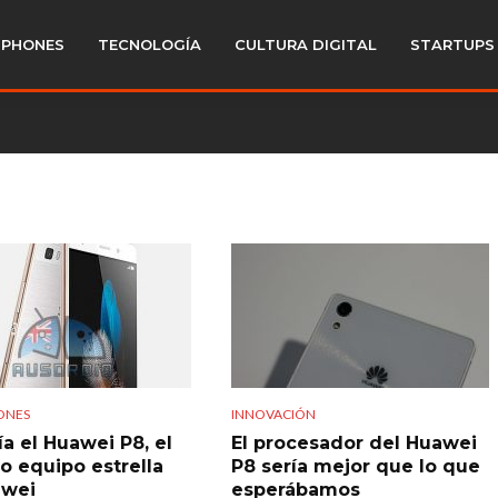
PHONES
TECNOLOGÍA
CULTURA DIGITAL
STARTUPS
ONES
INNOVACIÓN
ía el Huawei P8, el
El procesador del Huawei
o equipo estrella
P8 sería mejor que lo que
awei
esperábamos