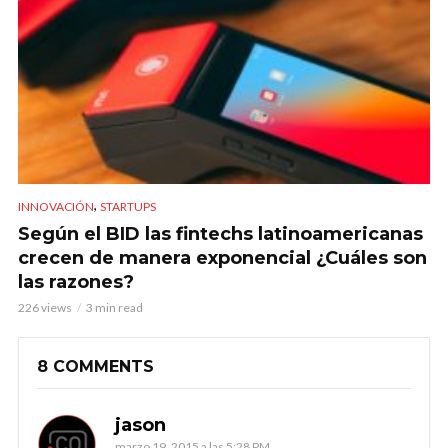
,
INNOVACIÓN
STARTUPS
Según el BID las fintechs latinoamericanas
crecen de manera exponencial ¿Cuáles son
las razones?
226 views
3 min read
8 COMMENTS
jason
marzo 19, 2015 a las 5:28 PM