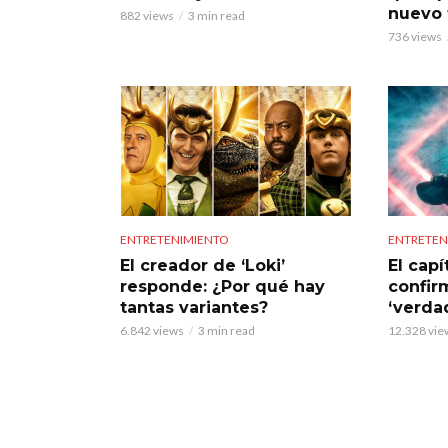
nuevo t
882 views
3 min read
736 views
ENTRETENIMIENTO
ENTRETEN
El creador de ‘Loki’
El capí
responde: ¿Por qué hay
confirm
tantas variantes?
‘verdad
6.842 views
3 min read
12.328 vie