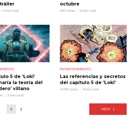
ráiler
octubre
3 min read
445 views
3 min read
IMIENTO
ENTRETENIMIENTO
tulo 5 de ‘Loki’
Las referencias y secretos
aría la teoría del
del capítulo 5 de ‘Loki’
ero’ villano
4.095 views
4 min read
ws
3 min read
1
2
NEXT