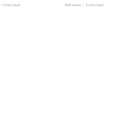
2 min read
904 views
2 min read