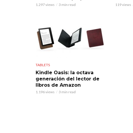
1.297 views
3 min read
119 views
TABLETS
Kindle Oasis: la octava
generación del lector de
libros de Amazon
1.196 views
3 min read