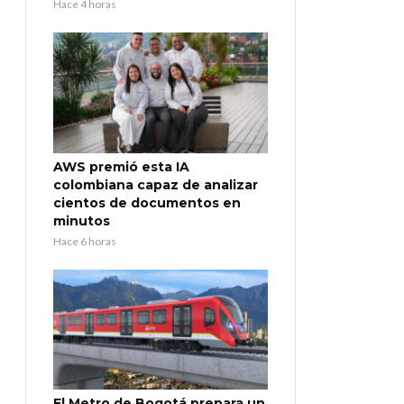
Hace 4 horas
AWS premió esta IA
colombiana capaz de analizar
cientos de documentos en
minutos
Hace 6 horas
El Metro de Bogotá prepara un