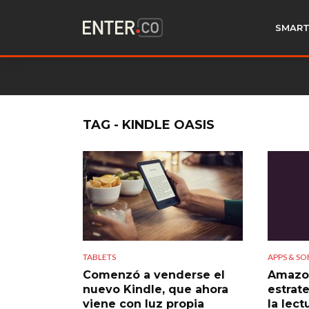
SMART
TAG - KINDLE OASIS
TABLETS
APPS & S
Comenzó a venderse el
Amazon
nuevo Kindle, que ahora
estrat
viene con luz propia
la lect