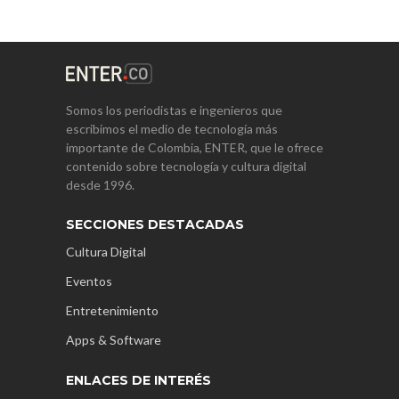
Somos los periodistas e ingenieros que
escribimos el medio de tecnología más
importante de Colombia, ENTER, que le ofrece
contenido sobre tecnología y cultura digital
desde 1996.
SECCIONES DESTACADAS
Cultura Digital
Eventos
Entretenimiento
Apps & Software
ENLACES DE INTERÉS