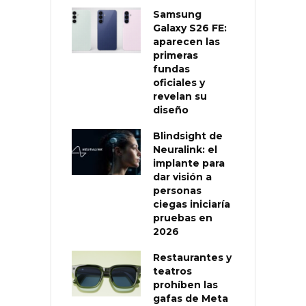
Samsung
Galaxy S26 FE:
aparecen las
primeras
fundas
oficiales y
revelan su
diseño
Blindsight de
Neuralink: el
implante para
dar visión a
personas
ciegas iniciaría
pruebas en
2026
Restaurantes y
teatros
prohíben las
gafas de Meta