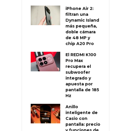
iPhone Air 2:
filtran una
Dynamic Island
más pequeña,
doble cámara
de 48 MP y
chip A20 Pro
El REDMI K100
Pro Max
recupera el
subwoofer
integrado y
apuesta por
pantalla de 185
Hz
Anillo
inteligente de
Casio con
pantalla: precio
y funciones de