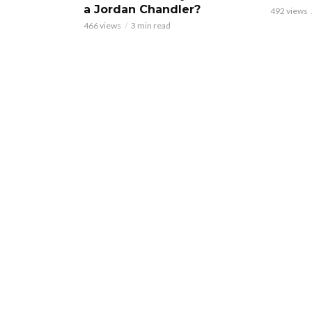
a Jordan Chandler?
492 views
466 views
3 min read