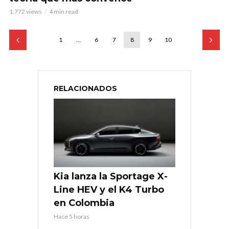
1.772 views
4 min read
1
…
6
7
8
9
10
RELACIONADOS
Kia lanza la Sportage X-
Line HEV y el K4 Turbo
en Colombia
Hace 5 horas