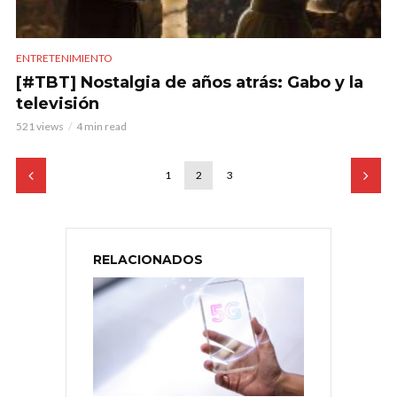
ENTRETENIMIENTO
[#TBT] Nostalgia de años atrás: Gabo y la
televisión
521 views
4 min read
1
2
3
RELACIONADOS