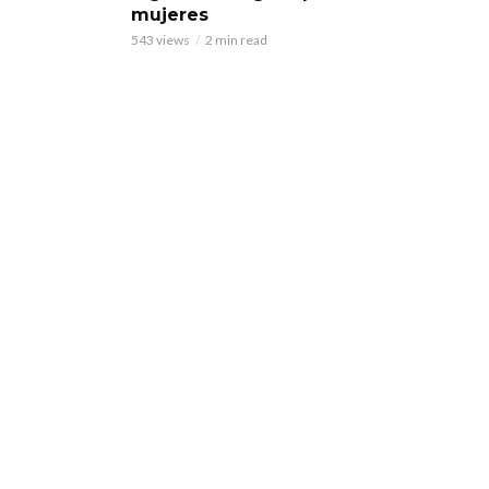
mujeres
543 views
2 min read