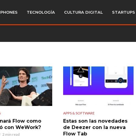
PHONES
TECNOLOGÍA
CULTURA DIGITAL
STARTUPS
S
APPS & SOFTWARE
nará Flow como
Estas son las novedades
ió con WeWork?
de Deezer con la nueva
Flow Tab
2 min read