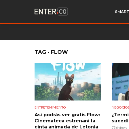
SMART
TAG - FLOW
ENTRETENIMIENTO
NEGOCIO
Así podrás ver gratis Flow:
¿Termi
Cinemateca estrenará la
suced
cinta animada de Letonia
736 views