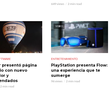
649 views
2 min read
VIDEO
OFTWARE
ENTRETENIMIENTO
 presentó página
PlayStation presenta Flow:
cio con nuevo
una experiencia que te
or y
sumerge
endados
96 views
2 min read
2 min read