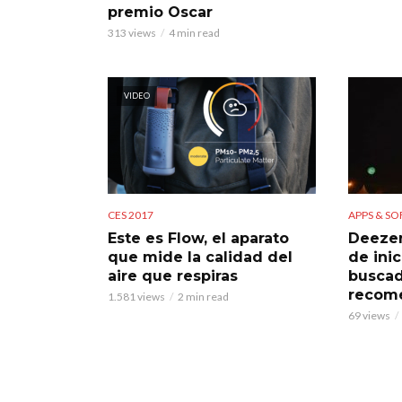
premio Oscar
313 views
4 min read
VIDEO
CES 2017
APPS & S
Este es Flow, el aparato
Deezer
que mide la calidad del
de ini
aire que respiras
buscad
recom
1.581 views
2 min read
69 views