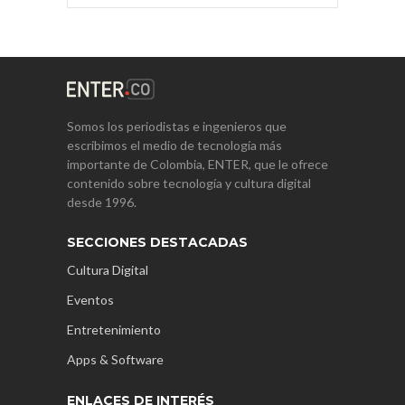
Somos los periodistas e ingenieros que
escribimos el medio de tecnología más
importante de Colombia, ENTER, que le ofrece
contenido sobre tecnología y cultura digital
desde 1996.
SECCIONES DESTACADAS
Cultura Digital
Eventos
Entretenimiento
Apps & Software
ENLACES DE INTERÉS