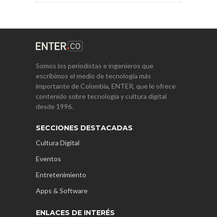
Somos los periodistas e ingenieros que
escribimos el medio de tecnología más
importante de Colombia, ENTER, que le ofrece
contenido sobre tecnología y cultura digital
desde 1996.
SECCIONES DESTACADAS
Cultura Digital
Eventos
Entretenimiento
Apps & Software
ENLACES DE INTERÉS