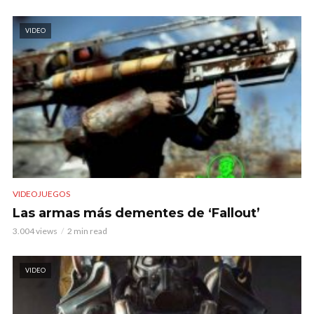
VIDEO
VIDEOJUEGOS
Las armas más dementes de ‘Fallout’
3.004 views
2 min read
VIDEO