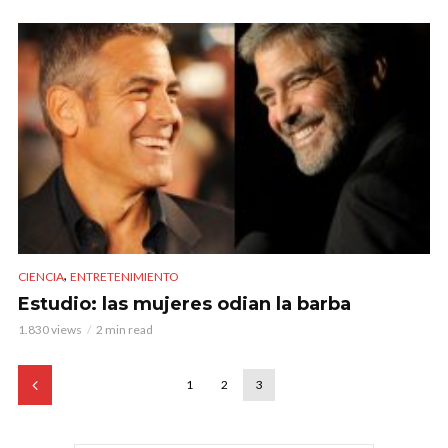
,
CIENCIA
ENTRETENIMIENTO
Estudio: las mujeres odian la barba
1.830 views
2 min read
1
2
3