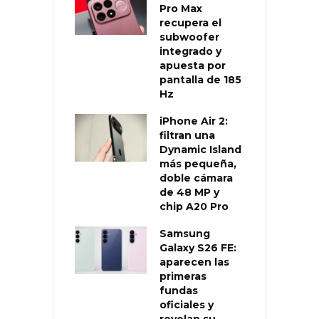
Pro Max
recupera el
subwoofer
integrado y
apuesta por
pantalla de 185
Hz
iPhone Air 2:
filtran una
Dynamic Island
más pequeña,
doble cámara
de 48 MP y
chip A20 Pro
Samsung
Galaxy S26 FE:
aparecen las
primeras
fundas
oficiales y
revelan su